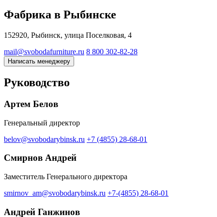
Фабрика в Рыбинске
152920, Рыбинск, улица Поселковая, 4
mail@svobodafurniture.ru
8 800 302-82-28
Написать менеджеру
Руководство
Артем Белов
Генеральный директор
belov@svobodarybinsk.ru
+7 (4855) 28-68-01
Смирнов Андрей
Заместитель Генерального директора
smirnov_am@svobodarybinsk.ru
+7-(4855) 28-68-01
Андрей Ганжинов