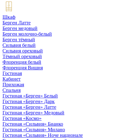
Шкаф
Берген Латте
Берген медовый
Берген молочно-белый
Берген тёмный
Сильвия белый
Сильвия ореховый
Тёмный ореховый
Флоренция белый
Флоренция Вишня
Гостиная
Кабинет
Прихожая
Спальня
Гостиная «Берген» Белый
Гостиная «Берген» Дарк
Гостиная «Берген» Латте
Гостиная «Берген» Медовый
Гостиная «Космо»
Гостиная «Сильвия» Бианко
Гостиная «Сильвия» Милано
Гостиная «Сильвия» Ноче национале