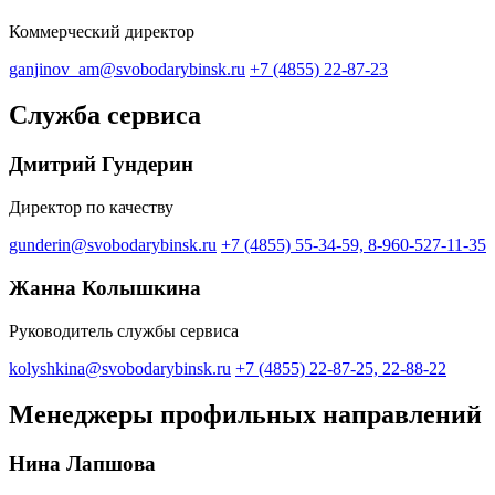
Коммерческий директор
ganjinov_am@svobodarybinsk.ru
+7 (4855) 22-87-23
Служба сервиса
Дмитрий Гундерин
Директор по качеству
gunderin@svobodarybinsk.ru
+7 (4855) 55-34-59, 8-960-527-11-35
Жанна Колышкина
Руководитель службы сервиса
kolyshkina@svobodarybinsk.ru
+7 (4855) 22-87-25, 22-88-22
Менеджеры профильных направлений
Нина Лапшова