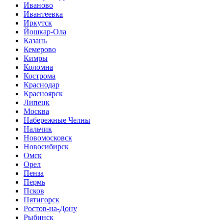
Иваново
Ивантеевка
Иркутск
Йошкар-Ола
Казань
Кемерово
Кимры
Коломна
Кострома
Краснодар
Красноярск
Липецк
Москва
Набережные Челны
Нальчик
Новомосковск
Новосибирск
Омск
Орел
Пенза
Пермь
Псков
Пятигорск
Ростов-на-Дону
Рыбинск