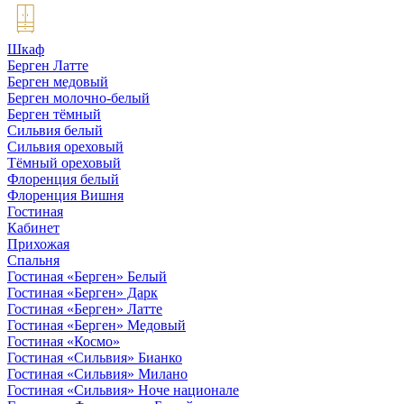
Шкаф
Берген Латте
Берген медовый
Берген молочно-белый
Берген тёмный
Сильвия белый
Сильвия ореховый
Тёмный ореховый
Флоренция белый
Флоренция Вишня
Гостиная
Кабинет
Прихожая
Спальня
Гостиная «Берген» Белый
Гостиная «Берген» Дарк
Гостиная «Берген» Латте
Гостиная «Берген» Медовый
Гостиная «Космо»
Гостиная «Сильвия» Бианко
Гостиная «Сильвия» Милано
Гостиная «Сильвия» Ноче национале