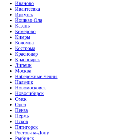
Иваново
Ивантеевка
Иркутск
Йошкар-Ола
Казань
Кемерово
Кимры
Коломна
Кострома
Краснодар
Красноярск
Липецк
Москва
Набережные Челны
Нальчик
Новомосковск
Новосибирск
Омск
Орел
Пенза
Пермь
Псков
Пятигорск
Ростов-на-Дону
Рыбинск