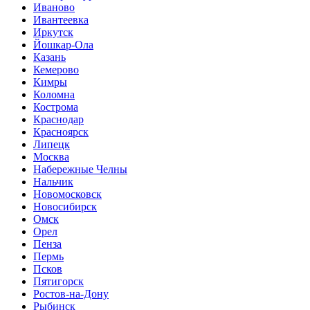
Иваново
Ивантеевка
Иркутск
Йошкар-Ола
Казань
Кемерово
Кимры
Коломна
Кострома
Краснодар
Красноярск
Липецк
Москва
Набережные Челны
Нальчик
Новомосковск
Новосибирск
Омск
Орел
Пенза
Пермь
Псков
Пятигорск
Ростов-на-Дону
Рыбинск