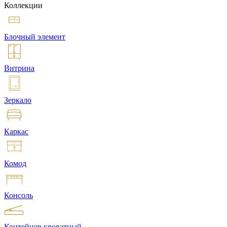
Коллекции
Блочный элемент
Витрина
Зеркало
Каркас
Комод
Консоль
Контейнер кроватный