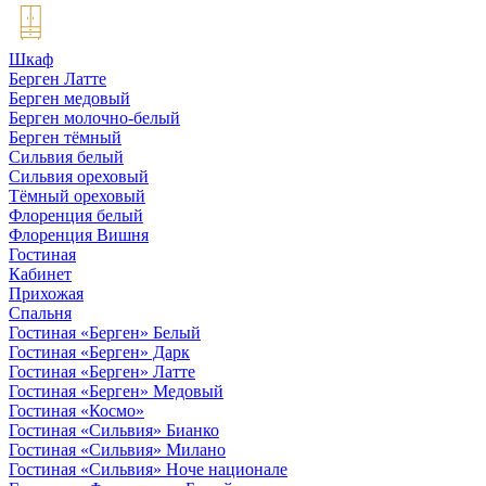
Шкаф
Берген Латте
Берген медовый
Берген молочно-белый
Берген тёмный
Сильвия белый
Сильвия ореховый
Тёмный ореховый
Флоренция белый
Флоренция Вишня
Гостиная
Кабинет
Прихожая
Спальня
Гостиная «Берген» Белый
Гостиная «Берген» Дарк
Гостиная «Берген» Латте
Гостиная «Берген» Медовый
Гостиная «Космо»
Гостиная «Сильвия» Бианко
Гостиная «Сильвия» Милано
Гостиная «Сильвия» Ноче национале