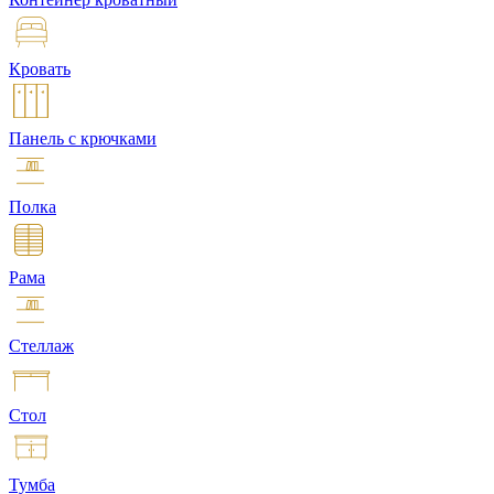
Кровать
Панель с крючками
Полка
Рама
Стеллаж
Стол
Тумба