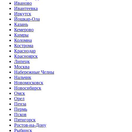
Иваново
Ивантеевка
Иркутск
Йошкар-Ола
Казань
Кемерово
Кимры
Коломна
Кострома
Краснодар
Красноярск
Липецк
Москва
Набережные Челны
Нальчик
Новомосковск
Новосибирск
Омск
Орел
Пенза
Пермь
Псков
Пятигорск
Ростов-на-Дону
Рыбинск