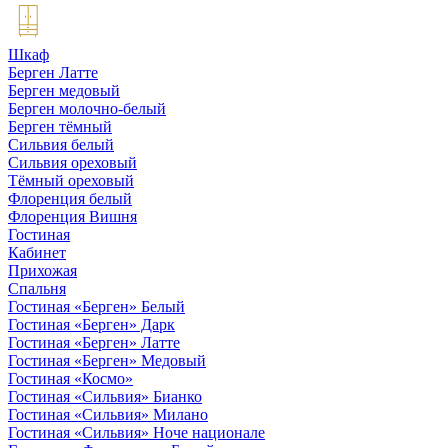
Шкаф
Берген Латте
Берген медовый
Берген молочно-белый
Берген тёмный
Сильвия белый
Сильвия ореховый
Тёмный ореховый
Флоренция белый
Флоренция Вишня
Гостиная
Кабинет
Прихожая
Спальня
Гостиная «Берген» Белый
Гостиная «Берген» Дарк
Гостиная «Берген» Латте
Гостиная «Берген» Медовый
Гостиная «Космо»
Гостиная «Сильвия» Бианко
Гостиная «Сильвия» Милано
Гостиная «Сильвия» Ноче национале