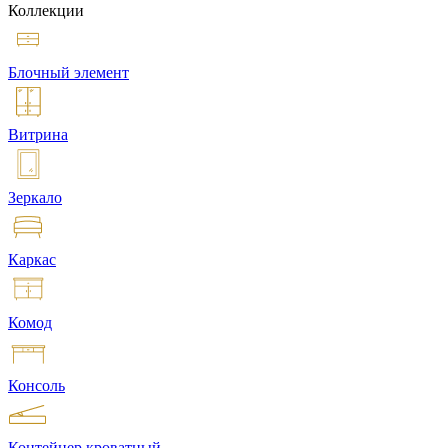
Коллекции
Блочный элемент
Витрина
Зеркало
Каркас
Комод
Консоль
Контейнер кроватный