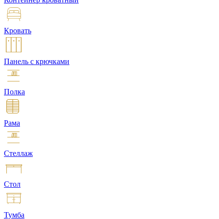
Кровать
Панель с крючками
Полка
Рама
Стеллаж
Стол
Тумба