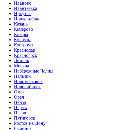
Иваново
Ивантеевка
Иркутск
Йошкар-Ола
Казань
Кемерово
Кимры
Коломна
Кострома
Краснодар
Красноярск
Липецк
Москва
Набережные Челны
Нальчик
Новомосковск
Новосибирск
Омск
Орел
Пенза
Пермь
Псков
Пятигорск
Ростов-на-Дону
Рыбинск