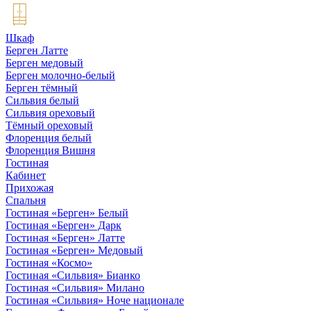
Шкаф
Берген Латте
Берген медовый
Берген молочно-белый
Берген тёмный
Сильвия белый
Сильвия ореховый
Тёмный ореховый
Флоренция белый
Флоренция Вишня
Гостиная
Кабинет
Прихожая
Спальня
Гостиная «Берген» Белый
Гостиная «Берген» Дарк
Гостиная «Берген» Латте
Гостиная «Берген» Медовый
Гостиная «Космо»
Гостиная «Сильвия» Бианко
Гостиная «Сильвия» Милано
Гостиная «Сильвия» Ноче национале