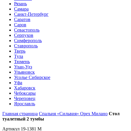
Рязань
Самара
Санкт-Петербург
Саратов
Саров
Севастополь
Серпухов
Симферополь
Ставрополь
Тверь
Тула
Тюмень
Улан-Удэ
Ульяновск
Усолье Сибирское
Уфа
Хабаровск
Чебоксары
Череповец
Ярославль
Главная страница
Спальня «Сильвия» Орех Милано
Стол
туалетный 2 тумбы
Артикул 19-1381 M