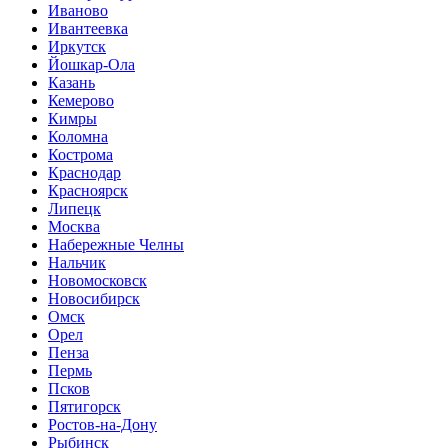
Иваново
Ивантеевка
Иркутск
Йошкар-Ола
Казань
Кемерово
Кимры
Коломна
Кострома
Краснодар
Красноярск
Липецк
Москва
Набережные Челны
Нальчик
Новомосковск
Новосибирск
Омск
Орел
Пенза
Пермь
Псков
Пятигорск
Ростов-на-Дону
Рыбинск