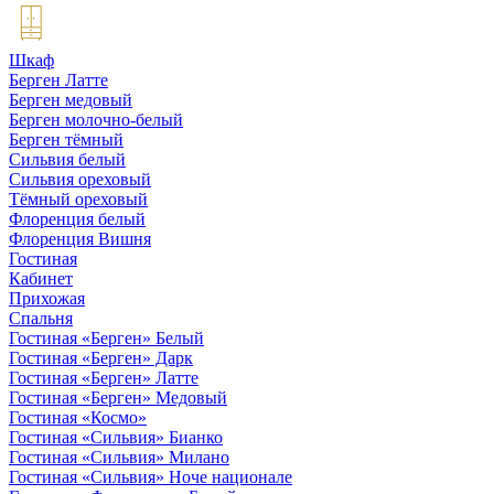
Шкаф
Берген Латте
Берген медовый
Берген молочно-белый
Берген тёмный
Сильвия белый
Сильвия ореховый
Тёмный ореховый
Флоренция белый
Флоренция Вишня
Гостиная
Кабинет
Прихожая
Спальня
Гостиная «Берген» Белый
Гостиная «Берген» Дарк
Гостиная «Берген» Латте
Гостиная «Берген» Медовый
Гостиная «Космо»
Гостиная «Сильвия» Бианко
Гостиная «Сильвия» Милано
Гостиная «Сильвия» Ноче национале