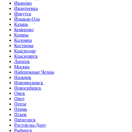
Иваново
Ивантеевка
Иркутск
Йошкар-Ола
Казань
Кемерово
Кимры
Коломна
Кострома
Краснодар
Красноярск
Липецк
Москва
Набережные Челны
Нальчик
Новомосковск
Новосибирск
Омск
Орел
Пенза
Пермь
Псков
Пятигорск
Ростов-на-Дону
Рыбинск