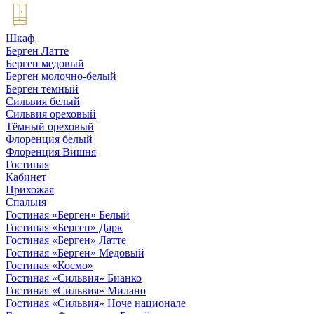
Шкаф
Берген Латте
Берген медовый
Берген молочно-белый
Берген тёмный
Сильвия белый
Сильвия ореховый
Тёмный ореховый
Флоренция белый
Флоренция Вишня
Гостиная
Кабинет
Прихожая
Спальня
Гостиная «Берген» Белый
Гостиная «Берген» Дарк
Гостиная «Берген» Латте
Гостиная «Берген» Медовый
Гостиная «Космо»
Гостиная «Сильвия» Бианко
Гостиная «Сильвия» Милано
Гостиная «Сильвия» Ноче национале