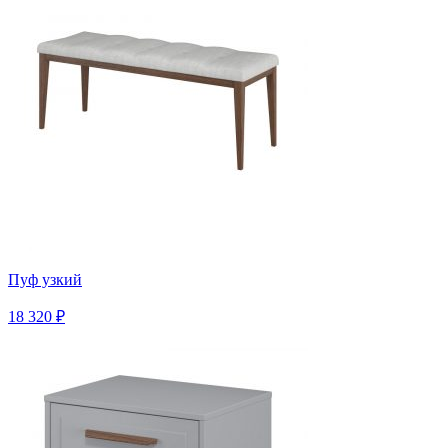
Пуф узкий
18 320 ₽