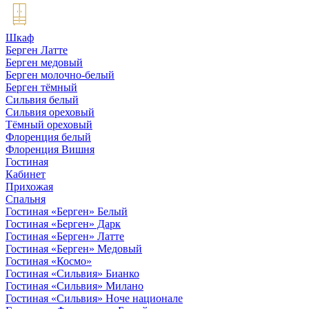
Шкаф
Берген Латте
Берген медовый
Берген молочно-белый
Берген тёмный
Сильвия белый
Сильвия ореховый
Тёмный ореховый
Флоренция белый
Флоренция Вишня
Гостиная
Кабинет
Прихожая
Спальня
Гостиная «Берген» Белый
Гостиная «Берген» Дарк
Гостиная «Берген» Латте
Гостиная «Берген» Медовый
Гостиная «Космо»
Гостиная «Сильвия» Бианко
Гостиная «Сильвия» Милано
Гостиная «Сильвия» Ноче национале