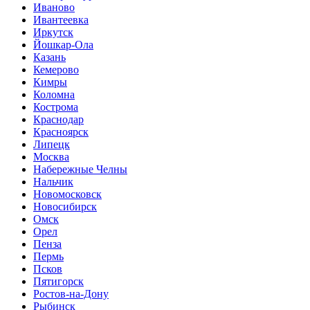
Иваново
Ивантеевка
Иркутск
Йошкар-Ола
Казань
Кемерово
Кимры
Коломна
Кострома
Краснодар
Красноярск
Липецк
Москва
Набережные Челны
Нальчик
Новомосковск
Новосибирск
Омск
Орел
Пенза
Пермь
Псков
Пятигорск
Ростов-на-Дону
Рыбинск