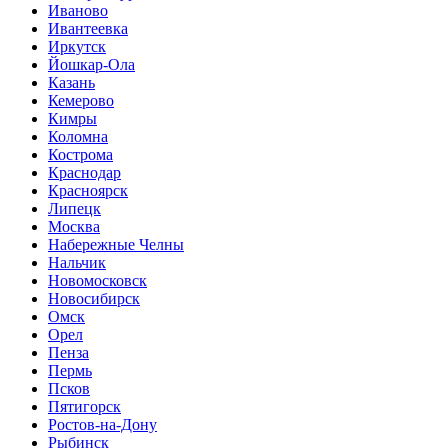
Иваново
Ивантеевка
Иркутск
Йошкар-Ола
Казань
Кемерово
Кимры
Коломна
Кострома
Краснодар
Красноярск
Липецк
Москва
Набережные Челны
Нальчик
Новомосковск
Новосибирск
Омск
Орел
Пенза
Пермь
Псков
Пятигорск
Ростов-на-Дону
Рыбинск