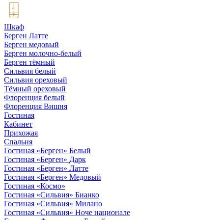
Шкаф
Берген Латте
Берген медовый
Берген молочно-белый
Берген тёмный
Сильвия белый
Сильвия ореховый
Тёмный ореховый
Флоренция белый
Флоренция Вишня
Гостиная
Кабинет
Прихожая
Спальня
Гостиная «Берген» Белый
Гостиная «Берген» Дарк
Гостиная «Берген» Латте
Гостиная «Берген» Медовый
Гостиная «Космо»
Гостиная «Сильвия» Бианко
Гостиная «Сильвия» Милано
Гостиная «Сильвия» Ноче национале