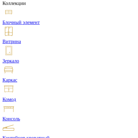
Коллекции
Блочный элемент
Витрина
Зеркало
Каркас
Комод
Консоль
Контейнер кроватный