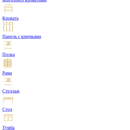
Кровать
Панель с крючками
Полка
Рама
Стеллаж
Стол
Тумба