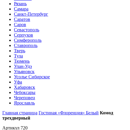
Рязань
Самара
Санкт-Петербург
Саратов
Саров
Севастополь
Серпухов
Симферополь
Ставрополь
Тверь
Тула
Тюмень
Улан-Удэ
Ульяновск
Усолье Сибирское
Уфа
Хабаровск
Чебоксары
Череповец
Ярославль
Главная страница
Гостиная «Флоренция» Белый
Комод
трехдверный
Артикул 720