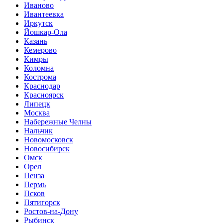
Иваново
Ивантеевка
Иркутск
Йошкар-Ола
Казань
Кемерово
Кимры
Коломна
Кострома
Краснодар
Красноярск
Липецк
Москва
Набережные Челны
Нальчик
Новомосковск
Новосибирск
Омск
Орел
Пенза
Пермь
Псков
Пятигорск
Ростов-на-Дону
Рыбинск