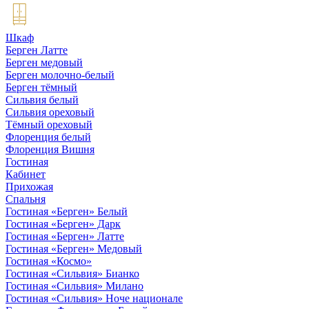
Шкаф
Берген Латте
Берген медовый
Берген молочно-белый
Берген тёмный
Сильвия белый
Сильвия ореховый
Тёмный ореховый
Флоренция белый
Флоренция Вишня
Гостиная
Кабинет
Прихожая
Спальня
Гостиная «Берген» Белый
Гостиная «Берген» Дарк
Гостиная «Берген» Латте
Гостиная «Берген» Медовый
Гостиная «Космо»
Гостиная «Сильвия» Бианко
Гостиная «Сильвия» Милано
Гостиная «Сильвия» Ноче национале