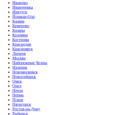
Иваново
Ивантеевка
Иркутск
Йошкар-Ола
Казань
Кемерово
Кимры
Коломна
Кострома
Краснодар
Красноярск
Липецк
Москва
Набережные Челны
Нальчик
Новомосковск
Новосибирск
Омск
Орел
Пенза
Пермь
Псков
Пятигорск
Ростов-на-Дону
Рыбинск