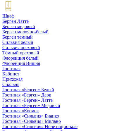
Шкаф
Берген Латте
Берген медовый
Берген молочно-белый
Берген тёмный
Сильвия белый
Сильвия ореховый
Тёмный ореховый
Флоренция белый
Флоренция Вишня
Гостиная
Кабинет
Прихожая
Спальня
Гостиная «Берген» Белый
Гостиная «Берген» Дарк
Гостиная «Берген» Латте
Гостиная «Берген» Медовый
Гостиная «Космо»
Гостиная «Сильвия» Бианко
Гостиная «Сильвия» Милано
Гостиная «Сильвия» Ноче национале