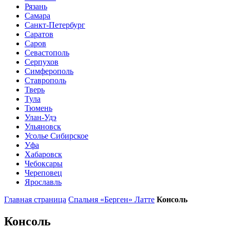
Рязань
Самара
Санкт-Петербург
Саратов
Саров
Севастополь
Серпухов
Симферополь
Ставрополь
Тверь
Тула
Тюмень
Улан-Удэ
Ульяновск
Усолье Сибирское
Уфа
Хабаровск
Чебоксары
Череповец
Ярославль
Главная страница
Спальня «Берген» Латте
Консоль
Консоль