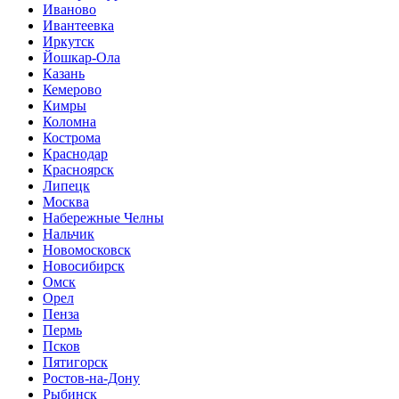
Иваново
Ивантеевка
Иркутск
Йошкар-Ола
Казань
Кемерово
Кимры
Коломна
Кострома
Краснодар
Красноярск
Липецк
Москва
Набережные Челны
Нальчик
Новомосковск
Новосибирск
Омск
Орел
Пенза
Пермь
Псков
Пятигорск
Ростов-на-Дону
Рыбинск