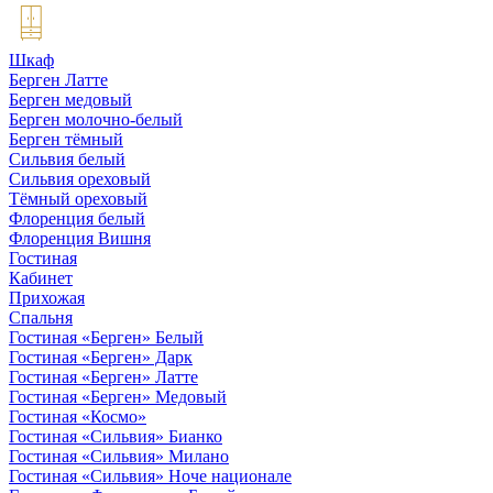
Шкаф
Берген Латте
Берген медовый
Берген молочно-белый
Берген тёмный
Сильвия белый
Сильвия ореховый
Тёмный ореховый
Флоренция белый
Флоренция Вишня
Гостиная
Кабинет
Прихожая
Спальня
Гостиная «Берген» Белый
Гостиная «Берген» Дарк
Гостиная «Берген» Латте
Гостиная «Берген» Медовый
Гостиная «Космо»
Гостиная «Сильвия» Бианко
Гостиная «Сильвия» Милано
Гостиная «Сильвия» Ноче национале