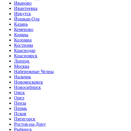
Иваново
Ивантеевка
Иркутск
Йошкар-Ола
Казань
Кемерово
Кимры
Коломна
Кострома
Краснодар
Красноярск
Липецк
Москва
Набережные Челны
Нальчик
Новомосковск
Новосибирск
Омск
Орел
Пенза
Пермь
Псков
Пятигорск
Ростов-на-Дону
Рыбинск