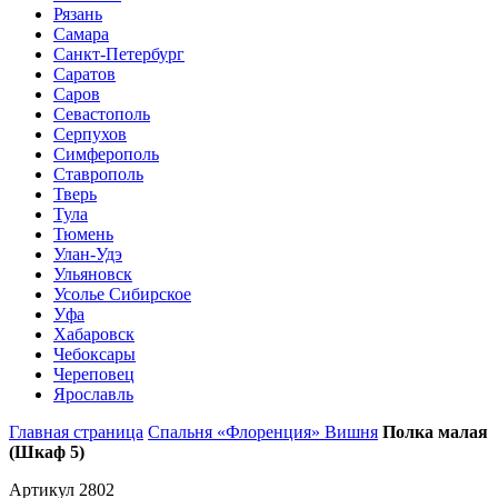
Рязань
Самара
Санкт-Петербург
Саратов
Саров
Севастополь
Серпухов
Симферополь
Ставрополь
Тверь
Тула
Тюмень
Улан-Удэ
Ульяновск
Усолье Сибирское
Уфа
Хабаровск
Чебоксары
Череповец
Ярославль
Главная страница
Спальня «Флоренция» Вишня
Полка малая
(Шкаф 5)
Артикул 2802