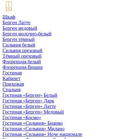
Шкаф
Берген Латте
Берген медовый
Берген молочно-белый
Берген тёмный
Сильвия белый
Сильвия ореховый
Тёмный ореховый
Флоренция белый
Флоренция Вишня
Гостиная
Кабинет
Прихожая
Спальня
Гостиная «Берген» Белый
Гостиная «Берген» Дарк
Гостиная «Берген» Латте
Гостиная «Берген» Медовый
Гостиная «Космо»
Гостиная «Сильвия» Бианко
Гостиная «Сильвия» Милано
Гостиная «Сильвия» Ноче национале