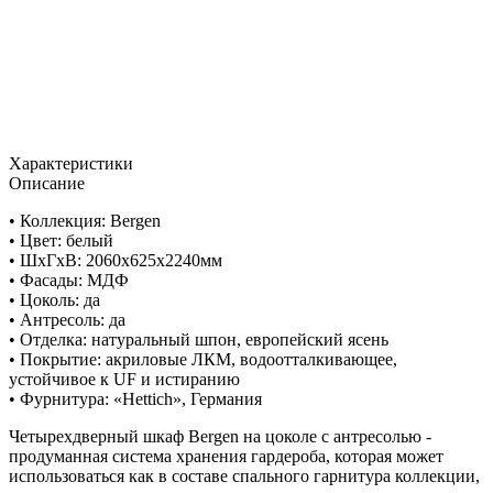
Характеристики
Описание
• Коллекция: Bergen
• Цвет: белый
• ШxГхВ: 2060х625х2240мм
• Фасады: МДФ
• Цоколь: да
• Антресоль: да
• Отделка: натуральный шпон, европейский ясень
• Покрытие: акриловые ЛКМ, водоотталкивающее,
устойчивое к UF и истиранию
• Фурнитура: «Hettich», Германия
Четырехдверный шкаф Bergen на цоколе с антресолью -
продуманная система хранения гардероба, которая может
использоваться как в составе спального гарнитура коллекции,