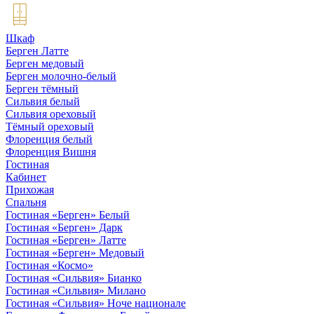
Шкаф
Берген Латте
Берген медовый
Берген молочно-белый
Берген тёмный
Сильвия белый
Сильвия ореховый
Тёмный ореховый
Флоренция белый
Флоренция Вишня
Гостиная
Кабинет
Прихожая
Спальня
Гостиная «Берген» Белый
Гостиная «Берген» Дарк
Гостиная «Берген» Латте
Гостиная «Берген» Медовый
Гостиная «Космо»
Гостиная «Сильвия» Бианко
Гостиная «Сильвия» Милано
Гостиная «Сильвия» Ноче национале