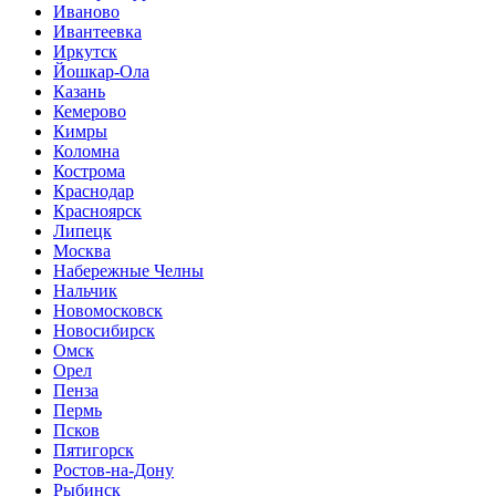
Иваново
Ивантеевка
Иркутск
Йошкар-Ола
Казань
Кемерово
Кимры
Коломна
Кострома
Краснодар
Красноярск
Липецк
Москва
Набережные Челны
Нальчик
Новомосковск
Новосибирск
Омск
Орел
Пенза
Пермь
Псков
Пятигорск
Ростов-на-Дону
Рыбинск