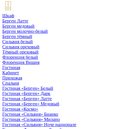
Шкаф
Берген Латте
Берген медовый
Берген молочно-белый
Берген тёмный
Сильвия белый
Сильвия ореховый
Тёмный ореховый
Флоренция белый
Флоренция Вишня
Гостиная
Кабинет
Прихожая
Спальня
Гостиная «Берген» Белый
Гостиная «Берген» Дарк
Гостиная «Берген» Латте
Гостиная «Берген» Медовый
Гостиная «Космо»
Гостиная «Сильвия» Бианко
Гостиная «Сильвия» Милано
Гостиная «Сильвия» Ноче национале