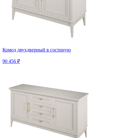
Комод двухдверный в гостиную
90 456 ₽