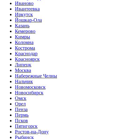
Иваново
Ивантеевка
Иркутск
Йошкар-Ола
Казань
Кемерово
Кимры
Коломна
Кострома
Краснодар
Красноярск
Липецк
Москва
Набережные Челны
Нальчик
Новомосковск
Новосибирск
Омск
Орел
Пенза
Пермь
Псков
Пятигорск
Ростов-на-Дону
Рыбинск