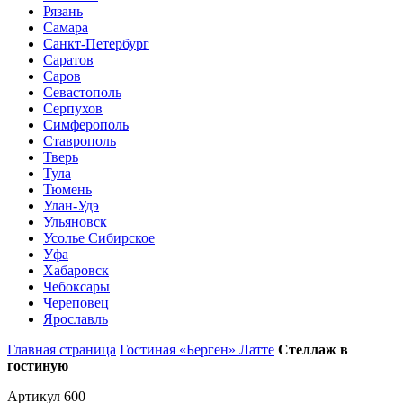
Рязань
Самара
Санкт-Петербург
Саратов
Саров
Севастополь
Серпухов
Симферополь
Ставрополь
Тверь
Тула
Тюмень
Улан-Удэ
Ульяновск
Усолье Сибирское
Уфа
Хабаровск
Чебоксары
Череповец
Ярославль
Главная страница
Гостиная «Берген» Латте
Стеллаж в
гостиную
Артикул 600