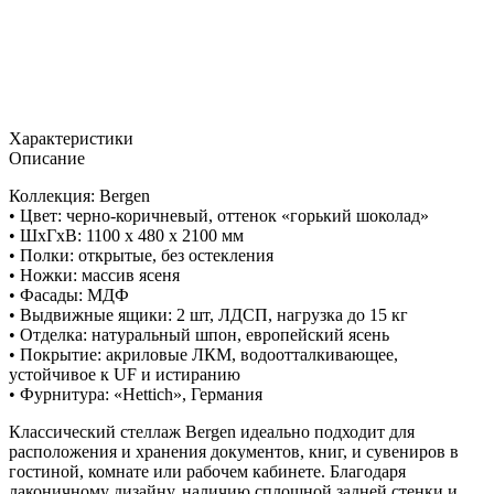
Характеристики
Описание
Коллекция: Bergen
• Цвет: черно-коричневый, оттенок «горький шоколад»
• ШxГхВ: 1100 х 480 х 2100 мм
• Полки: открытые, без остекления
• Ножки: массив ясеня
• Фасады: МДФ
• Выдвижные ящики: 2 шт, ЛДСП, нагрузка до 15 кг
• Отделка: натуральный шпон, европейский ясень
• Покрытие: акриловые ЛКМ, водоотталкивающее,
устойчивое к UF и истиранию
• Фурнитура: «Hettich», Германия
Классический стеллаж Bergen идеально подходит для
расположения и хранения документов, книг, и сувениров в
гостиной, комнате или рабочем кабинете. Благодаря
лаконичному дизайну, наличию сплошной задней стенки и