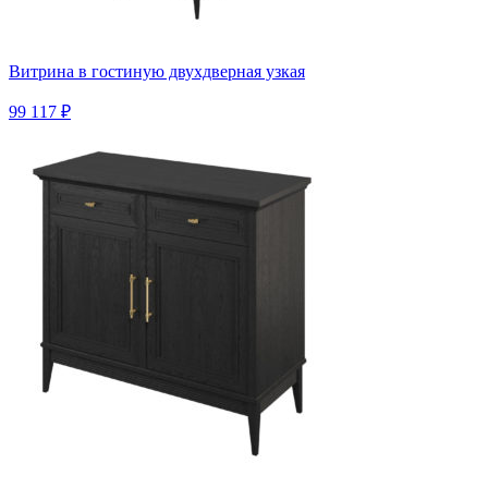
Витрина в гостиную двухдверная узкая
99 117 ₽