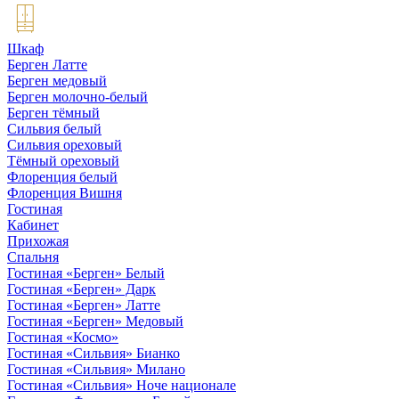
Шкаф
Берген Латте
Берген медовый
Берген молочно-белый
Берген тёмный
Сильвия белый
Сильвия ореховый
Тёмный ореховый
Флоренция белый
Флоренция Вишня
Гостиная
Кабинет
Прихожая
Спальня
Гостиная «Берген» Белый
Гостиная «Берген» Дарк
Гостиная «Берген» Латте
Гостиная «Берген» Медовый
Гостиная «Космо»
Гостиная «Сильвия» Бианко
Гостиная «Сильвия» Милано
Гостиная «Сильвия» Ноче национале