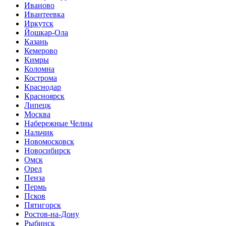
Иваново
Ивантеевка
Иркутск
Йошкар-Ола
Казань
Кемерово
Кимры
Коломна
Кострома
Краснодар
Красноярск
Липецк
Москва
Набережные Челны
Нальчик
Новомосковск
Новосибирск
Омск
Орел
Пенза
Пермь
Псков
Пятигорск
Ростов-на-Дону
Рыбинск