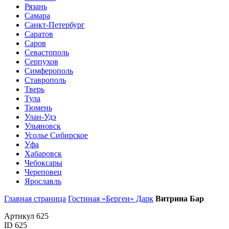
Рязань
Самара
Санкт-Петербург
Саратов
Саров
Севастополь
Серпухов
Симферополь
Ставрополь
Тверь
Тула
Тюмень
Улан-Удэ
Ульяновск
Усолье Сибирское
Уфа
Хабаровск
Чебоксары
Череповец
Ярославль
Главная страница
Гостиная «Берген» Дарк
Витрина Бар
Артикул 625
ID 625