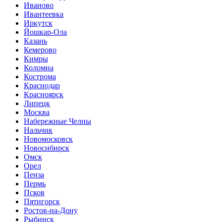
Иваново
Ивантеевка
Иркутск
Йошкар-Ола
Казань
Кемерово
Кимры
Коломна
Кострома
Краснодар
Красноярск
Липецк
Москва
Набережные Челны
Нальчик
Новомосковск
Новосибирск
Омск
Орел
Пенза
Пермь
Псков
Пятигорск
Ростов-на-Дону
Рыбинск