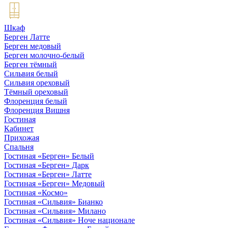
Шкаф
Берген Латте
Берген медовый
Берген молочно-белый
Берген тёмный
Сильвия белый
Сильвия ореховый
Тёмный ореховый
Флоренция белый
Флоренция Вишня
Гостиная
Кабинет
Прихожая
Спальня
Гостиная «Берген» Белый
Гостиная «Берген» Дарк
Гостиная «Берген» Латте
Гостиная «Берген» Медовый
Гостиная «Космо»
Гостиная «Сильвия» Бианко
Гостиная «Сильвия» Милано
Гостиная «Сильвия» Ноче национале