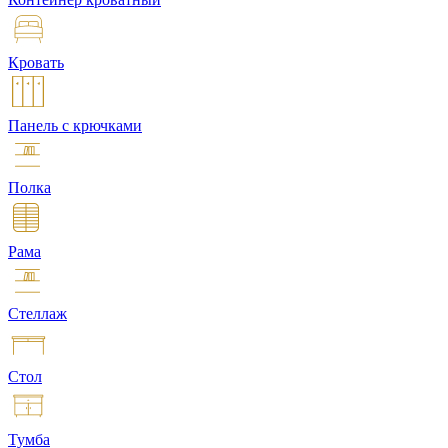
Кровать
Панель с крючками
Полка
Рама
Стеллаж
Стол
Тумба