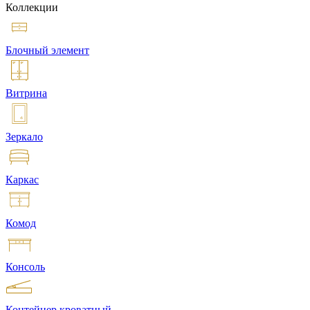
Коллекции
Блочный элемент
Витрина
Зеркало
Каркас
Комод
Консоль
Контейнер кроватный