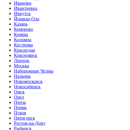
Иваново
Ивантеевка
Иркутск
Йошкар-Ола
Казань
Кемерово
Кимры
Коломна
Кострома
Краснодар
Красноярск
Липецк
Москва
Набережные Челны
Нальчик
Новомосковск
Новосибирск
Омск
Орел
Пенза
Пермь
Псков
Пятигорск
Ростов-на-Дону
Рыбинск