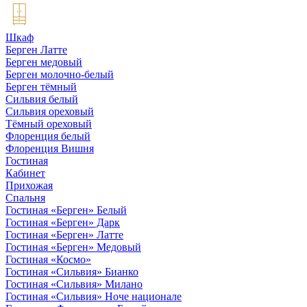
Шкаф
Берген Латте
Берген медовый
Берген молочно-белый
Берген тёмный
Сильвия белый
Сильвия ореховый
Тёмный ореховый
Флоренция белый
Флоренция Вишня
Гостиная
Кабинет
Прихожая
Спальня
Гостиная «Берген» Белый
Гостиная «Берген» Дарк
Гостиная «Берген» Латте
Гостиная «Берген» Медовый
Гостиная «Космо»
Гостиная «Сильвия» Бианко
Гостиная «Сильвия» Милано
Гостиная «Сильвия» Ноче национале