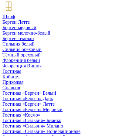
Шкаф
Берген Латте
Берген медовый
Берген молочно-белый
Берген тёмный
Сильвия белый
Сильвия ореховый
Тёмный ореховый
Флоренция белый
Флоренция Вишня
Гостиная
Кабинет
Прихожая
Спальня
Гостиная «Берген» Белый
Гостиная «Берген» Дарк
Гостиная «Берген» Латте
Гостиная «Берген» Медовый
Гостиная «Космо»
Гостиная «Сильвия» Бианко
Гостиная «Сильвия» Милано
Гостиная «Сильвия» Ноче национале