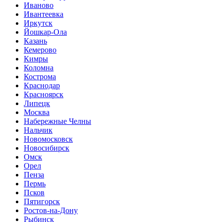
Иваново
Ивантеевка
Иркутск
Йошкар-Ола
Казань
Кемерово
Кимры
Коломна
Кострома
Краснодар
Красноярск
Липецк
Москва
Набережные Челны
Нальчик
Новомосковск
Новосибирск
Омск
Орел
Пенза
Пермь
Псков
Пятигорск
Ростов-на-Дону
Рыбинск