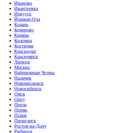
Иваново
Ивантеевка
Иркутск
Йошкар-Ола
Казань
Кемерово
Кимры
Коломна
Кострома
Краснодар
Красноярск
Липецк
Москва
Набережные Челны
Нальчик
Новомосковск
Новосибирск
Омск
Орел
Пенза
Пермь
Псков
Пятигорск
Ростов-на-Дону
Рыбинск