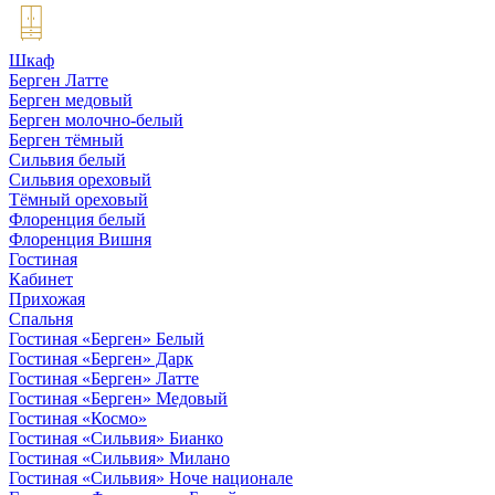
Шкаф
Берген Латте
Берген медовый
Берген молочно-белый
Берген тёмный
Сильвия белый
Сильвия ореховый
Тёмный ореховый
Флоренция белый
Флоренция Вишня
Гостиная
Кабинет
Прихожая
Спальня
Гостиная «Берген» Белый
Гостиная «Берген» Дарк
Гостиная «Берген» Латте
Гостиная «Берген» Медовый
Гостиная «Космо»
Гостиная «Сильвия» Бианко
Гостиная «Сильвия» Милано
Гостиная «Сильвия» Ноче национале