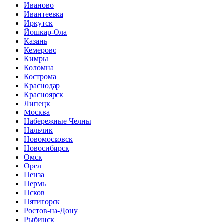
Иваново
Ивантеевка
Иркутск
Йошкар-Ола
Казань
Кемерово
Кимры
Коломна
Кострома
Краснодар
Красноярск
Липецк
Москва
Набережные Челны
Нальчик
Новомосковск
Новосибирск
Омск
Орел
Пенза
Пермь
Псков
Пятигорск
Ростов-на-Дону
Рыбинск