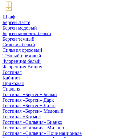
Шкаф
Берген Латте
Берген медовый
Берген молочно-белый
Берген тёмный
Сильвия белый
Сильвия ореховый
Тёмный ореховый
Флоренция белый
Флоренция Вишня
Гостиная
Кабинет
Прихожая
Спальня
Гостиная «Берген» Белый
Гостиная «Берген» Дарк
Гостиная «Берген» Латте
Гостиная «Берген» Медовый
Гостиная «Космо»
Гостиная «Сильвия» Бианко
Гостиная «Сильвия» Милано
Гостиная «Сильвия» Ноче национале