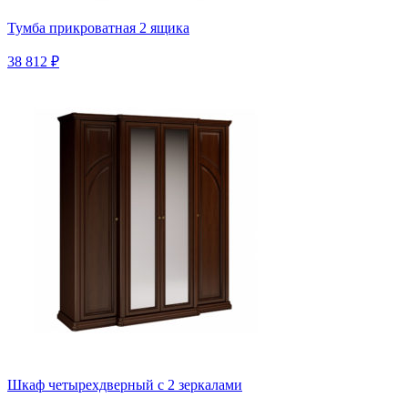
Тумба прикроватная 2 ящика
38 812 ₽
Шкаф четырехдверный с 2 зеркалами