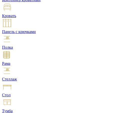
Кровать
Панель с крючками
Полка
Рама
Стеллаж
Стол
Тумба