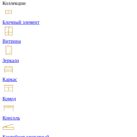
Коллекции
Блочный элемент
Витрина
Зеркало
Каркас
Комод
Консоль
Контейнер кроватный