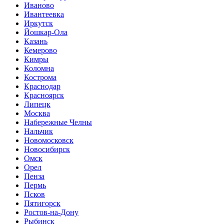
Иваново
Ивантеевка
Иркутск
Йошкар-Ола
Казань
Кемерово
Кимры
Коломна
Кострома
Краснодар
Красноярск
Липецк
Москва
Набережные Челны
Нальчик
Новомосковск
Новосибирск
Омск
Орел
Пенза
Пермь
Псков
Пятигорск
Ростов-на-Дону
Рыбинск