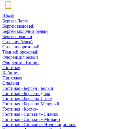
Шкаф
Берген Латте
Берген медовый
Берген молочно-белый
Берген тёмный
Сильвия белый
Сильвия ореховый
Тёмный ореховый
Флоренция белый
Флоренция Вишня
Гостиная
Кабинет
Прихожая
Спальня
Гостиная «Берген» Белый
Гостиная «Берген» Дарк
Гостиная «Берген» Латте
Гостиная «Берген» Медовый
Гостиная «Космо»
Гостиная «Сильвия» Бианко
Гостиная «Сильвия» Милано
Гостиная «Сильвия» Ноче национале