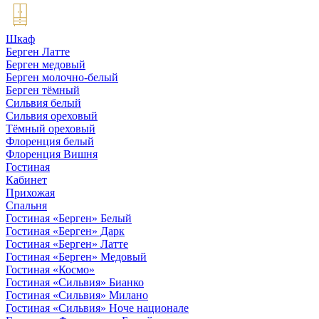
Шкаф
Берген Латте
Берген медовый
Берген молочно-белый
Берген тёмный
Сильвия белый
Сильвия ореховый
Тёмный ореховый
Флоренция белый
Флоренция Вишня
Гостиная
Кабинет
Прихожая
Спальня
Гостиная «Берген» Белый
Гостиная «Берген» Дарк
Гостиная «Берген» Латте
Гостиная «Берген» Медовый
Гостиная «Космо»
Гостиная «Сильвия» Бианко
Гостиная «Сильвия» Милано
Гостиная «Сильвия» Ноче национале