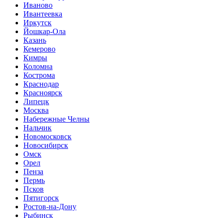
Иваново
Ивантеевка
Иркутск
Йошкар-Ола
Казань
Кемерово
Кимры
Коломна
Кострома
Краснодар
Красноярск
Липецк
Москва
Набережные Челны
Нальчик
Новомосковск
Новосибирск
Омск
Орел
Пенза
Пермь
Псков
Пятигорск
Ростов-на-Дону
Рыбинск