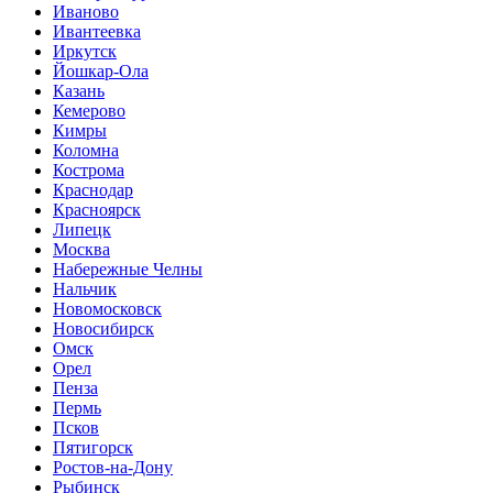
Иваново
Ивантеевка
Иркутск
Йошкар-Ола
Казань
Кемерово
Кимры
Коломна
Кострома
Краснодар
Красноярск
Липецк
Москва
Набережные Челны
Нальчик
Новомосковск
Новосибирск
Омск
Орел
Пенза
Пермь
Псков
Пятигорск
Ростов-на-Дону
Рыбинск