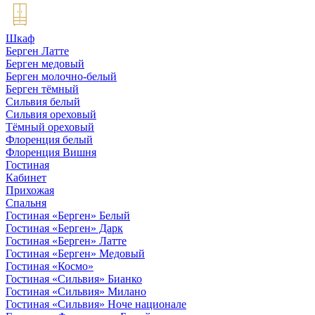
Шкаф
Берген Латте
Берген медовый
Берген молочно-белый
Берген тёмный
Сильвия белый
Сильвия ореховый
Тёмный ореховый
Флоренция белый
Флоренция Вишня
Гостиная
Кабинет
Прихожая
Спальня
Гостиная «Берген» Белый
Гостиная «Берген» Дарк
Гостиная «Берген» Латте
Гостиная «Берген» Медовый
Гостиная «Космо»
Гостиная «Сильвия» Бианко
Гостиная «Сильвия» Милано
Гостиная «Сильвия» Ноче национале