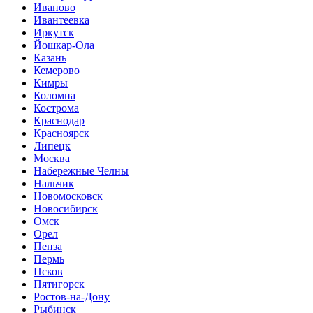
Иваново
Ивантеевка
Иркутск
Йошкар-Ола
Казань
Кемерово
Кимры
Коломна
Кострома
Краснодар
Красноярск
Липецк
Москва
Набережные Челны
Нальчик
Новомосковск
Новосибирск
Омск
Орел
Пенза
Пермь
Псков
Пятигорск
Ростов-на-Дону
Рыбинск