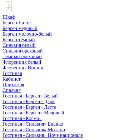
Шкаф
Берген Латте
Берген медовый
Берген молочно-белый
Берген тёмный
Сильвия белый
Сильвия ореховый
Тёмный ореховый
Флоренция белый
Флоренция Вишня
Гостиная
Кабинет
Прихожая
Спальня
Гостиная «Берген» Белый
Гостиная «Берген» Дарк
Гостиная «Берген» Латте
Гостиная «Берген» Медовый
Гостиная «Космо»
Гостиная «Сильвия» Бианко
Гостиная «Сильвия» Милано
Гостиная «Сильвия» Ноче национале