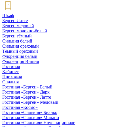
Шкаф
Берген Латте
Берген медовый
Берген молочно-белый
Берген тёмный
Сильвия белый
Сильвия ореховый
Тёмный ореховый
Флоренция белый
Флоренция Вишня
Гостиная
Кабинет
Прихожая
Спальня
Гостиная «Берген» Белый
Гостиная «Берген» Дарк
Гостиная «Берген» Латте
Гостиная «Берген» Медовый
Гостиная «Космо»
Гостиная «Сильвия» Бианко
Гостиная «Сильвия» Милано
Гостиная «Сильвия» Ноче национале