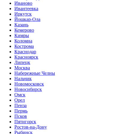
Иваново
Ивантеевка
Иркутск
Йошкар-Ола
Казань
Кемерово
Кимры
Коломна
Кострома
Краснодар
Красноярск
Липецк
Москва
Набережные Челны
Нальчик
Новомосковск
Новосибирск
Омск
Орел
Пенза
Пермь
Псков
Пятигорск
Ростов-на-Дону
Рыбинск