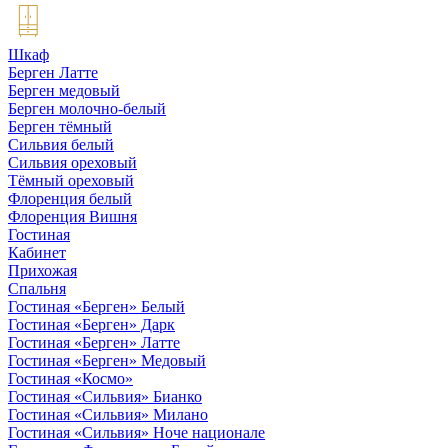
Шкаф
Берген Латте
Берген медовый
Берген молочно-белый
Берген тёмный
Сильвия белый
Сильвия ореховый
Тёмный ореховый
Флоренция белый
Флоренция Вишня
Гостиная
Кабинет
Прихожая
Спальня
Гостиная «Берген» Белый
Гостиная «Берген» Дарк
Гостиная «Берген» Латте
Гостиная «Берген» Медовый
Гостиная «Космо»
Гостиная «Сильвия» Бианко
Гостиная «Сильвия» Милано
Гостиная «Сильвия» Ноче национале