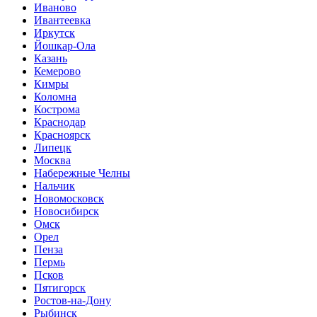
Иваново
Ивантеевка
Иркутск
Йошкар-Ола
Казань
Кемерово
Кимры
Коломна
Кострома
Краснодар
Красноярск
Липецк
Москва
Набережные Челны
Нальчик
Новомосковск
Новосибирск
Омск
Орел
Пенза
Пермь
Псков
Пятигорск
Ростов-на-Дону
Рыбинск