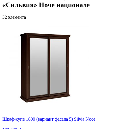
«Сильвия» Ноче национале
32 элемента
Шкаф-купе 1800 (вариант фасада 5) Silvia Noce