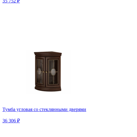
35 752 ₽
Тумба угловая со стеклянными дверями
36 306 ₽