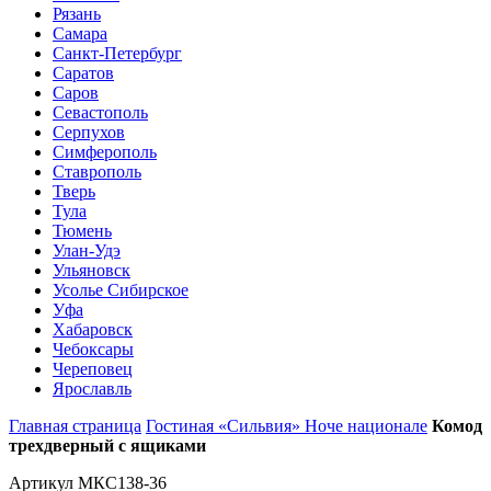
Рязань
Самара
Санкт-Петербург
Саратов
Саров
Севастополь
Серпухов
Симферополь
Ставрополь
Тверь
Тула
Тюмень
Улан-Удэ
Ульяновск
Усолье Сибирское
Уфа
Хабаровск
Чебоксары
Череповец
Ярославль
Главная страница
Гостиная «Сильвия» Ноче национале
Комод
трехдверный с ящиками
Артикул МКС138-36