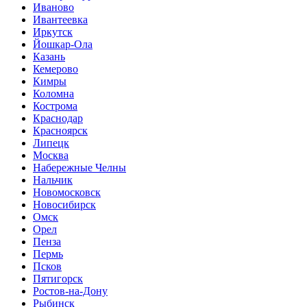
Иваново
Ивантеевка
Иркутск
Йошкар-Ола
Казань
Кемерово
Кимры
Коломна
Кострома
Краснодар
Красноярск
Липецк
Москва
Набережные Челны
Нальчик
Новомосковск
Новосибирск
Омск
Орел
Пенза
Пермь
Псков
Пятигорск
Ростов-на-Дону
Рыбинск