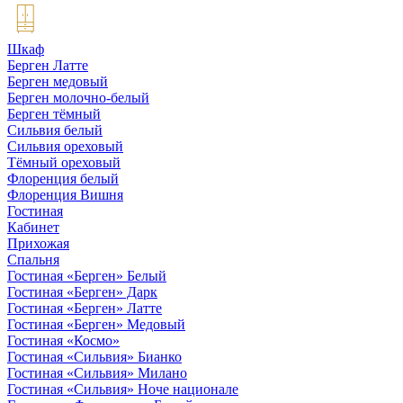
Шкаф
Берген Латте
Берген медовый
Берген молочно-белый
Берген тёмный
Сильвия белый
Сильвия ореховый
Тёмный ореховый
Флоренция белый
Флоренция Вишня
Гостиная
Кабинет
Прихожая
Спальня
Гостиная «Берген» Белый
Гостиная «Берген» Дарк
Гостиная «Берген» Латте
Гостиная «Берген» Медовый
Гостиная «Космо»
Гостиная «Сильвия» Бианко
Гостиная «Сильвия» Милано
Гостиная «Сильвия» Ноче национале