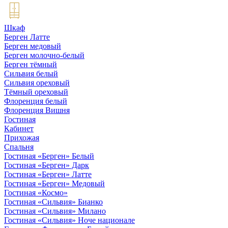
Шкаф
Берген Латте
Берген медовый
Берген молочно-белый
Берген тёмный
Сильвия белый
Сильвия ореховый
Тёмный ореховый
Флоренция белый
Флоренция Вишня
Гостиная
Кабинет
Прихожая
Спальня
Гостиная «Берген» Белый
Гостиная «Берген» Дарк
Гостиная «Берген» Латте
Гостиная «Берген» Медовый
Гостиная «Космо»
Гостиная «Сильвия» Бианко
Гостиная «Сильвия» Милано
Гостиная «Сильвия» Ноче национале