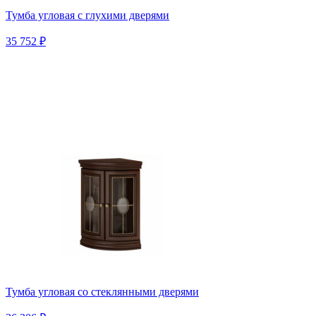
Тумба угловая с глухими дверями
35 752 ₽
Тумба угловая со стеклянными дверями