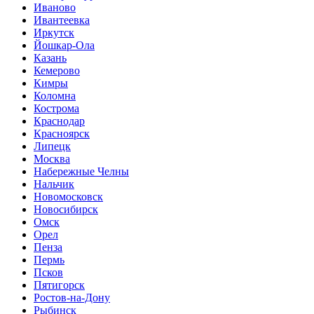
Иваново
Ивантеевка
Иркутск
Йошкар-Ола
Казань
Кемерово
Кимры
Коломна
Кострома
Краснодар
Красноярск
Липецк
Москва
Набережные Челны
Нальчик
Новомосковск
Новосибирск
Омск
Орел
Пенза
Пермь
Псков
Пятигорск
Ростов-на-Дону
Рыбинск