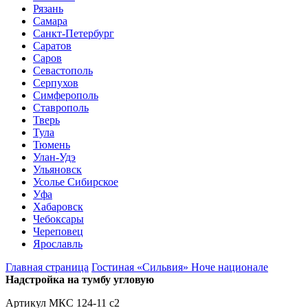
Рязань
Самара
Санкт-Петербург
Саратов
Саров
Севастополь
Серпухов
Симферополь
Ставрополь
Тверь
Тула
Тюмень
Улан-Удэ
Ульяновск
Усолье Сибирское
Уфа
Хабаровск
Чебоксары
Череповец
Ярославль
Главная страница
Гостиная «Сильвия» Ноче национале
Надстройка на тумбу угловую
Артикул МКС 124-11 с2