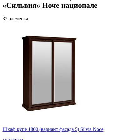
«Сильвия» Ноче национале
32 элемента
Шкаф-купе 1800 (вариант фасада 5) Silvia Noce