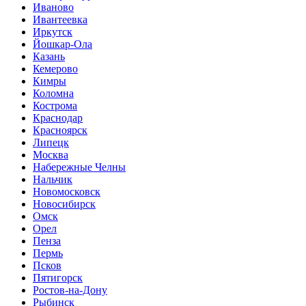
Иваново
Ивантеевка
Иркутск
Йошкар-Ола
Казань
Кемерово
Кимры
Коломна
Кострома
Краснодар
Красноярск
Липецк
Москва
Набережные Челны
Нальчик
Новомосковск
Новосибирск
Омск
Орел
Пенза
Пермь
Псков
Пятигорск
Ростов-на-Дону
Рыбинск