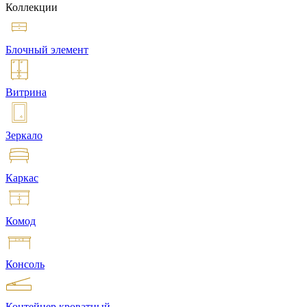
Коллекции
Блочный элемент
Витрина
Зеркало
Каркас
Комод
Консоль
Контейнер кроватный