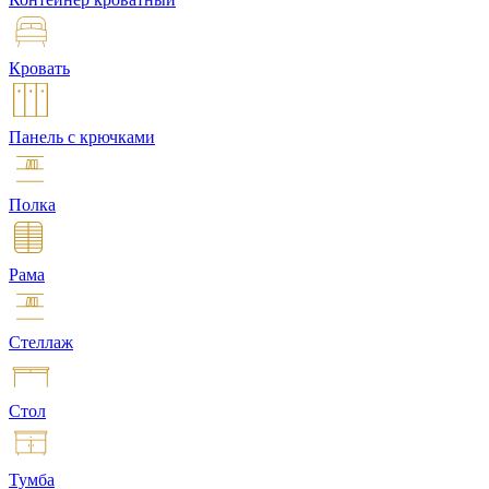
Кровать
Панель с крючками
Полка
Рама
Стеллаж
Стол
Тумба