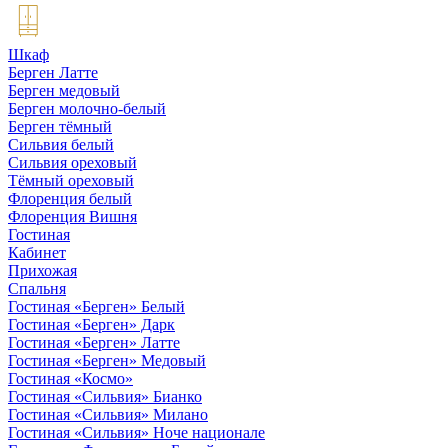
Шкаф
Берген Латте
Берген медовый
Берген молочно-белый
Берген тёмный
Сильвия белый
Сильвия ореховый
Тёмный ореховый
Флоренция белый
Флоренция Вишня
Гостиная
Кабинет
Прихожая
Спальня
Гостиная «Берген» Белый
Гостиная «Берген» Дарк
Гостиная «Берген» Латте
Гостиная «Берген» Медовый
Гостиная «Космо»
Гостиная «Сильвия» Бианко
Гостиная «Сильвия» Милано
Гостиная «Сильвия» Ноче национале