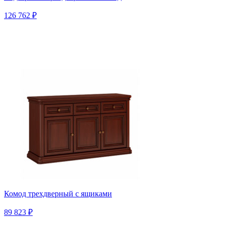
126 762 ₽
Комод трехдверный с ящиками
89 823 ₽