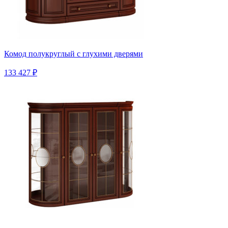
Комод полукруглый с глухими дверями
133 427 ₽