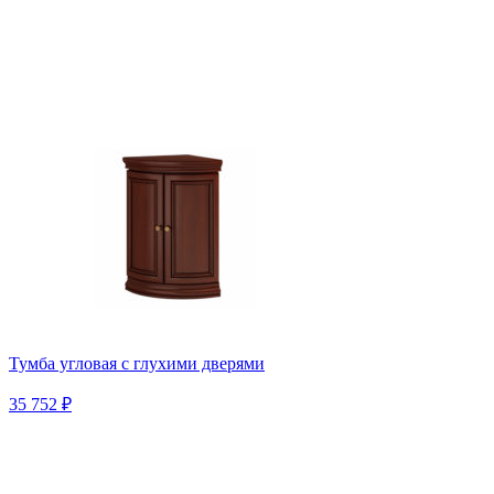
Тумба угловая с глухими дверями
35 752 ₽