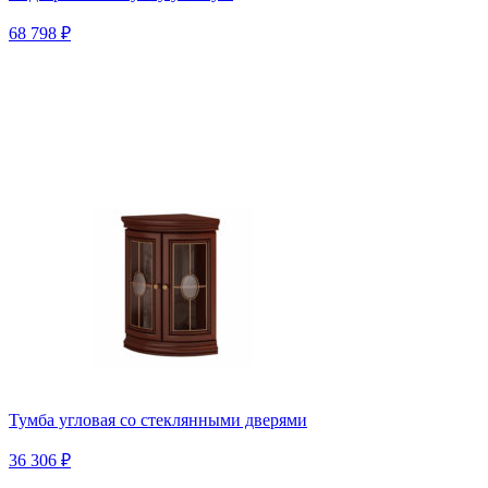
68 798 ₽
Тумба угловая со стеклянными дверями
36 306 ₽