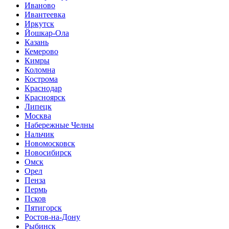
Иваново
Ивантеевка
Иркутск
Йошкар-Ола
Казань
Кемерово
Кимры
Коломна
Кострома
Краснодар
Красноярск
Липецк
Москва
Набережные Челны
Нальчик
Новомосковск
Новосибирск
Омск
Орел
Пенза
Пермь
Псков
Пятигорск
Ростов-на-Дону
Рыбинск