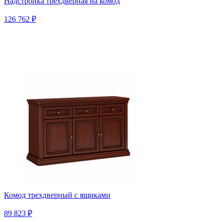
Надстройка трехдверная на комод
126 762 ₽
Комод трехдверный с ящиками
89 823 ₽