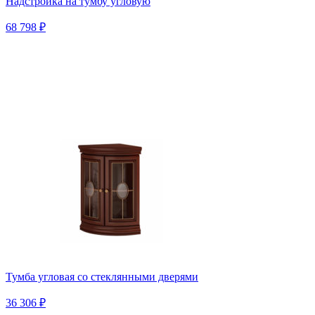
Надстройка на тумбу угловую
68 798 ₽
Тумба угловая со стеклянными дверями
36 306 ₽