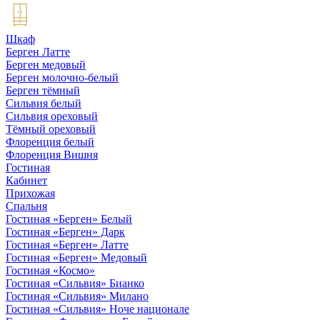
Шкаф
Берген Латте
Берген медовый
Берген молочно-белый
Берген тёмный
Сильвия белый
Сильвия ореховый
Тёмный ореховый
Флоренция белый
Флоренция Вишня
Гостиная
Кабинет
Прихожая
Спальня
Гостиная «Берген» Белый
Гостиная «Берген» Дарк
Гостиная «Берген» Латте
Гостиная «Берген» Медовый
Гостиная «Космо»
Гостиная «Сильвия» Бианко
Гостиная «Сильвия» Милано
Гостиная «Сильвия» Ноче национале