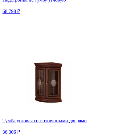
68 798 ₽
Тумба угловая со стеклянными дверями
36 306 ₽