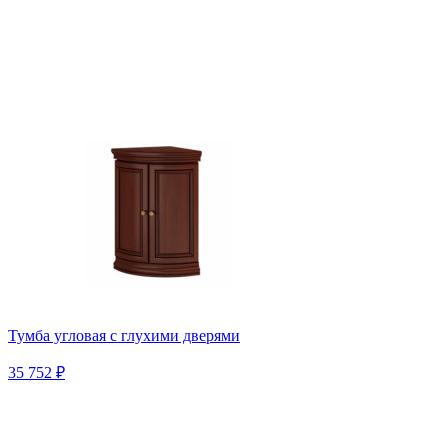
Тумба угловая с глухими дверями
35 752 ₽