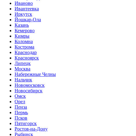
Иваново
Ивантеевка
Иркутск
Йошкар-Ола
Казань
Кемерово
Кимры
Коломна
Кострома
Краснодар
Красноярск
Липецк
Москва
Набережные Челны
Нальчик
Новомосковск
Новосибирск
Омск
Орел
Пенза
Пермь
Псков
Пятигорск
Ростов-на-Дону
Рыбинск